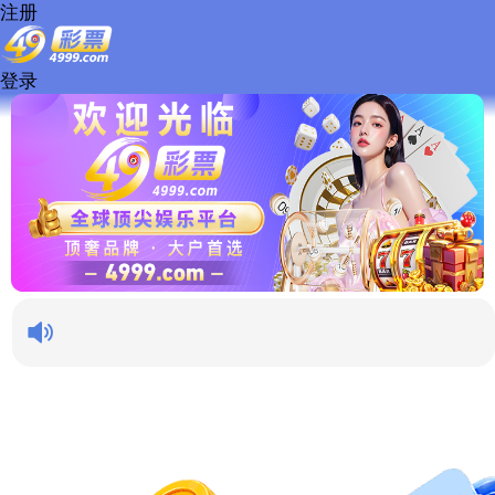
注册
下拉即可刷新
登录